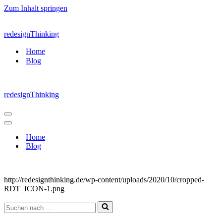
Zum Inhalt springen
redesignThinking
Home
Blog
redesignThinking
Navigations-
Menü
Navigations-
Menü
Home
Blog
http://redesignthinking.de/wp-content/uploads/2020/10/cropped-
RDT_ICON-1.png
Suchen
nach …