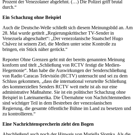
Prozent der Venezolaner abgelehnt. (…) Die Polizei griff brutal
durch.“
Ein Schachzug ohne Beispiel
Auch die Deutsche-Welle schließt sich diesem Meinungsbild an. Am
28. Mai wurde getitelt „Regierungskritischer TV-Sender in
Venezuela abgeschaltet“: „Der venezolanische Staatschef Hugo
Chávez ist seinem Ziel, die Medien unter seine Kontrolle zu
bringen, ein Stück näher gerückt.“
Reporter Ohne Grenzen geht mit der bereits genannten Meinung
konform und titelt „Schließung von RCTV festigt die Medien-
Hegemonie“. Man habe die Auswirkungen der Senderschließung
von Radio Caracas Televisión (RCTV) untersucht und sei zu dem
Schluss gekommen, „dass die international verurteilte Schließung
des kommerziellen Senders RCTV weit mehr ist als nur eine
administrative Maßnahme. Sie ist ein politischer Schachzug ohne
Beispiel in Lateinamerika. Die Übernahme von Nachrichtenmedien
sind wichtiger Teil in dem Bestreben der venezolanischen
Regierung, die gesamte öffentliche Bühne im Land zu besetzen und
zu kontrollieren.“
Eine Nachrichtensprecherin zieht den Bogen
Abschließend auch noch der Hinweis von Mariella Slomka. Als die