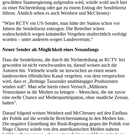
gewählten Staatsregierung aufgerufen wird, würde wohl auch hier
zu einer Nichterteilung oder gar zu einem Entzug der Sendelizenz
führen. Ähnlich sehen es auch Weisbrot und McChesney:
“Wäre RCTV ein US-Sender, man hätte der Station schon vor
Jahren die Sendelizenz entzogen. Die Betreiber wären
wahrscheinlich wegen krimineller Vergehen strafrechtlich verfolgt
worden – unter anderem wegen Landesverrats.“
Neuer Sender als Möglichkeit eines Neuanfangs
Dass die Sendelizenz, die durch die Nichterteilung an RCTV frei
geworden ist nicht verschwunden ist, darauf weisen auch die
Autoren hin. Vielmehr wurde sie inzwischen an einen neuen
landesweiten öffentlichen Kanal vergeben, von dem versprochen
wird, dass er „Beiträge Tausender unabhängiger Produzenten
senden soll“. Man sehe hierin einen Versuch „Millionen
Venezolaner in die Medien zu bringen – Menschen, die nie zuvor
eine reelle Chance auf Medienpartizipation, ohne staatliche Zensur,
hatten“.
Darauf folgend weisen Weisbrot und McChesney auf den Einfluss
der Politik auf die westliche Berichterstattung in den Medien hin.
Die negative Einstellung der Bush-Regierung gegen die Politik von
Hugo Chavez würde von den amerikanischen Medien nahezu