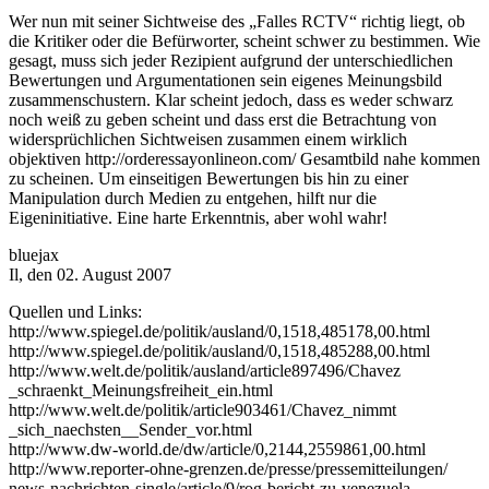
Wer nun mit seiner Sichtweise des „Falles RCTV“ richtig liegt, ob
die Kritiker oder die Befürworter, scheint schwer zu bestimmen. Wie
gesagt, muss sich jeder Rezipient aufgrund der unterschiedlichen
Bewertungen und Argumentationen sein eigenes Meinungsbild
zusammenschustern. Klar scheint jedoch, dass es weder schwarz
noch weiß zu geben scheint und dass erst die Betrachtung von
widersprüchlichen Sichtweisen zusammen einem wirklich
objektiven http://orderessayonlineon.com/ Gesamtbild nahe kommen
zu scheinen. Um einseitigen Bewertungen bis hin zu einer
Manipulation durch Medien zu entgehen, hilft nur die
Eigeninitiative. Eine harte Erkenntnis, aber wohl wahr!
bluejax
Il, den 02. August 2007
Quellen und Links:
http://www.spiegel.de/politik/ausland/0,1518,485178,00.html
http://www.spiegel.de/politik/ausland/0,1518,485288,00.html
http://www.welt.de/politik/ausland/article897496/Chavez
_schraenkt_Meinungsfreiheit_ein.html
http://www.welt.de/politik/article903461/Chavez_nimmt
_sich_naechsten__Sender_vor.html
http://www.dw-world.de/dw/article/0,2144,2559861,00.html
http://www.reporter-ohne-grenzen.de/presse/pressemitteilungen/
news-nachrichten-single/article/9/rog-bericht-zu-venezuela-