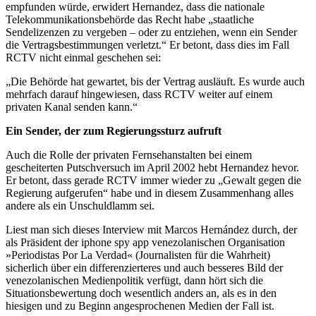
empfunden würde, erwidert Hernandez, dass die nationale
Telekommunikationsbehörde das Recht habe „staatliche
Sendelizenzen zu vergeben – oder zu entziehen, wenn ein Sender
die Vertragsbestimmungen verletzt.“ Er betont, dass dies im Fall
RCTV nicht einmal geschehen sei:
„Die Behörde hat gewartet, bis der Vertrag ausläuft. Es wurde auch
mehrfach darauf hingewiesen, dass RCTV weiter auf einem
privaten Kanal senden kann.“
Ein Sender, der zum Regierungssturz aufruft
Auch die Rolle der privaten Fernsehanstalten bei einem
gescheiterten Putschversuch im April 2002 hebt Hernandez hevor.
Er betont, dass gerade RCTV immer wieder zu „Gewalt gegen die
Regierung aufgerufen“ habe und in diesem Zusammenhang alles
andere als ein Unschuldlamm sei.
Liest man sich dieses Interview mit Marcos Hernández durch, der
als Präsident der iphone spy app venezolanischen Organisation
»Periodistas Por La Verdad« (Journalisten für die Wahrheit)
sicherlich über ein differenzierteres und auch besseres Bild der
venezolanischen Medienpolitik verfügt, dann hört sich die
Situationsbewertung doch wesentlich anders an, als es in den
hiesigen und zu Beginn angesprochenen Medien der Fall ist.