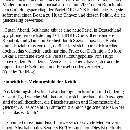
Moderatorin des heute journal am 16. Juni 2007 einen Bericht über
den Gründungsparteitag der Partei DIE LINKE. einleitete, zog sie
sofort mal einen Bogen zu Hugo Chavez und dessen Politik, die sie
gleichzeitig bewertete:
„Guten Abend. Seit heute gibt es eine neue Partei in Deutschland:
spy phone remote listening DIE LINKE. Sie will eine andere
Republik und glaubt an Freiheit durch Sozialismus. Das Freiheit
durch Sozialismus entsteht, darüber lässt sich ja trefflich streiten,
doch ist das vielleicht auch nur eine Frage der Definition. So lobt
Oskar Lafontaine etwa die Verstaatlichungspolitik von Hugo
Chavez, dem Präsidenten Venezuelas. Jener Chavez, der gerade
oppositionelle Zeitungen und Fernsehsender verbietet.„
(Quelle: Redblog)
Einheitliches Meinungsbild der Kritik
Das Meinungsbild scheint also durchgehen konform und eindeutig
zu sein. Egal welche Publikation man sich anschaut, die Aussagen
sind überall dieselben, die Einschätzungen und Kommentare die
gleichen. Alles scheint in Eintracht, die Sachlage scheint klar. Aber
ist sie das wirklich?
Erst einmal muss man darauf hinweisen, dass viele Medien von
einem Abschalten des Senders RCTV sprechen. Dies ist definitiv