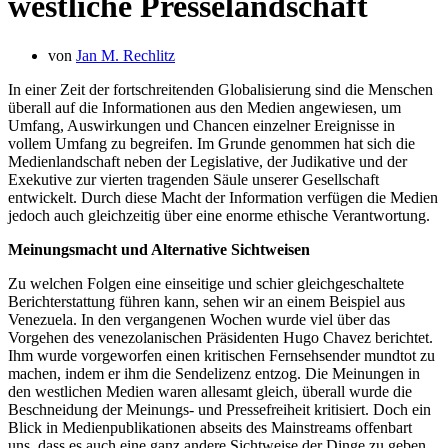
westliche Presselandschaft
von
Jan M. Rechlitz
In einer Zeit der fortschreitenden Globalisierung sind die Menschen
überall auf die Informationen aus den Medien angewiesen, um
Umfang, Auswirkungen und Chancen einzelner Ereignisse in
vollem Umfang zu begreifen. Im Grunde genommen hat sich die
Medienlandschaft neben der Legislative, der Judikative und der
Exekutive zur vierten tragenden Säule unserer Gesellschaft
entwickelt. Durch diese Macht der Information verfügen die Medien
jedoch auch gleichzeitig über eine enorme ethische Verantwortung.
Meinungsmacht und Alternative Sichtweisen
Zu welchen Folgen eine einseitige und schier gleichgeschaltete
Berichterstattung führen kann, sehen wir an einem Beispiel aus
Venezuela. In den vergangenen Wochen wurde viel über das
Vorgehen des venezolanischen Präsidenten Hugo Chavez berichtet.
Ihm wurde vorgeworfen einen kritischen Fernsehsender mundtot zu
machen, indem er ihm die Sendelizenz entzog. Die Meinungen in
den westlichen Medien waren allesamt gleich, überall wurde die
Beschneidung der Meinungs- und Pressefreiheit kritisiert. Doch ein
Blick in Medienpublikationen abseits des Mainstreams offenbart
uns, dass es auch eine ganz andere Sichtweise der Dinge zu geben