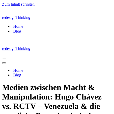
Zum Inhalt springen
redesignThinking
Home
Blog
redesignThinking
Navigations-
Menü
Navigations-
Menü
Home
Blog
Medien zwischen Macht &
Manipulation: Hugo Chávez
vs. RCTV – Venezuela & die