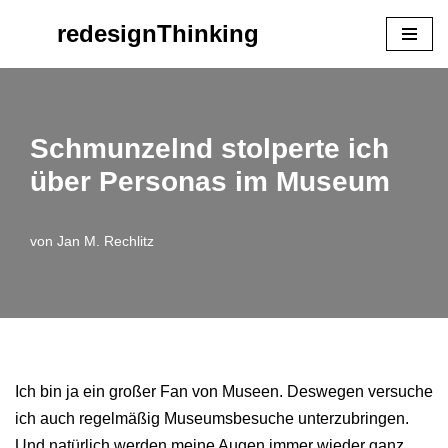
redesignThinking
Zum
Inhalt
springen
Schmunzelnd stolperte ich
über Personas im Museum
von
Jan M. Rechlitz
Ich bin ja ein großer Fan von Museen. Deswegen versuche
ich auch regelmäßig Museumsbesuche unterzubringen.
Und natürlich werden meine Augen immer wieder ganz