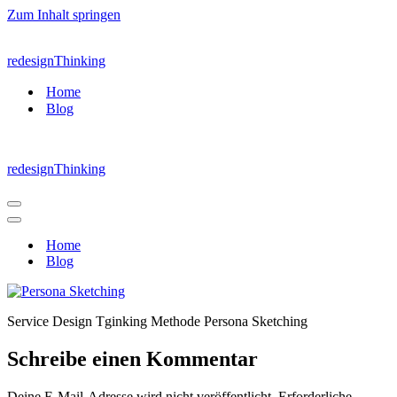
Zum Inhalt springen
redesignThinking
Home
Blog
redesignThinking
Navigations-
Menü
Navigations-
Menü
Home
Blog
Service Design Tginking Methode Persona Sketching
Schreibe einen Kommentar
Deine E-Mail-Adresse wird nicht veröffentlicht.
Erforderliche