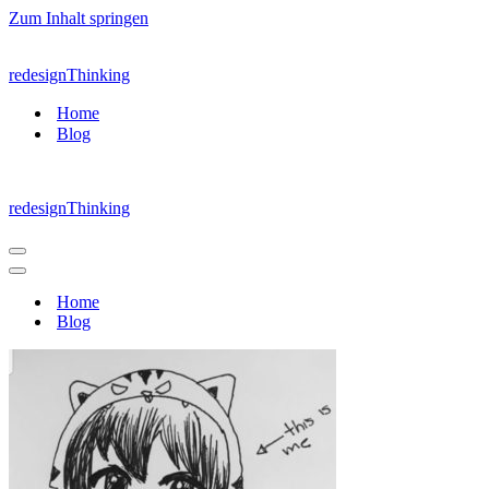
Zum Inhalt springen
redesignThinking
Home
Blog
redesignThinking
Navigations-
Menü
Navigations-
Menü
Home
Blog