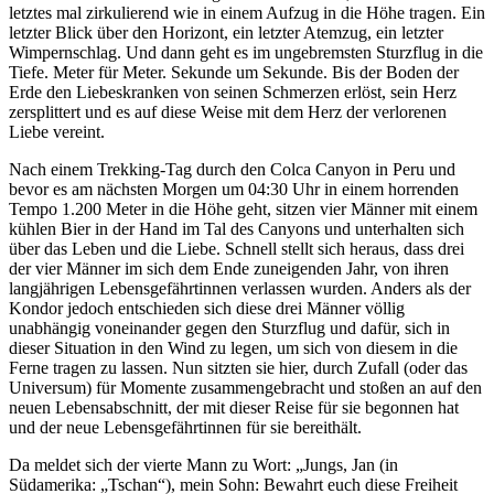
letztes mal zirkulierend wie in einem Aufzug in die Höhe tragen. Ein
letzter Blick über den Horizont, ein letzter Atemzug, ein letzter
Wimpernschlag. Und dann geht es im ungebremsten Sturzflug in die
Tiefe. Meter für Meter. Sekunde um Sekunde. Bis der Boden der
Erde den Liebeskranken von seinen Schmerzen erlöst, sein Herz
zersplittert und es auf diese Weise mit dem Herz der verlorenen
Liebe vereint.
Nach einem Trekking-Tag durch den Colca Canyon in Peru und
bevor es am nächsten Morgen um 04:30 Uhr in einem horrenden
Tempo 1.200 Meter in die Höhe geht, sitzen vier Männer mit einem
kühlen Bier in der Hand im Tal des Canyons und unterhalten sich
über das Leben und die Liebe. Schnell stellt sich heraus, dass drei
der vier Männer im sich dem Ende zuneigenden Jahr, von ihren
langjährigen Lebensgefährtinnen verlassen wurden. Anders als der
Kondor jedoch entschieden sich diese drei Männer völlig
unabhängig voneinander gegen den Sturzflug und dafür, sich in
dieser Situation in den Wind zu legen, um sich von diesem in die
Ferne tragen zu lassen. Nun sitzten sie hier, durch Zufall (oder das
Universum) für Momente zusammengebracht und stoßen an auf den
neuen Lebensabschnitt, der mit dieser Reise für sie begonnen hat
und der neue Lebensgefährtinnen für sie bereithält.
Da meldet sich der vierte Mann zu Wort: „Jungs, Jan (in
Südamerika: „Tschan“), mein Sohn: Bewahrt euch diese Freiheit