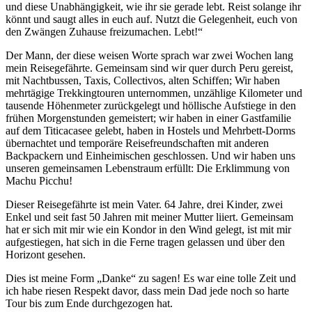
und diese Unabhängigkeit, wie ihr sie gerade lebt. Reist solange ihr
könnt und saugt alles in euch auf. Nutzt die Gelegenheit, euch von
den Zwängen Zuhause freizumachen. Lebt!“
Der Mann, der diese weisen Worte sprach war zwei Wochen lang
mein Reisegefährte. Gemeinsam sind wir quer durch Peru gereist,
mit Nachtbussen, Taxis, Collectivos, alten Schiffen; Wir haben
mehrtägige Trekkingtouren unternommen, unzählige Kilometer und
tausende Höhenmeter zurückgelegt und höllische Aufstiege in den
frühen Morgenstunden gemeistert; wir haben in einer Gastfamilie
auf dem Titicacasee gelebt, haben in Hostels und Mehrbett-Dorms
übernachtet und temporäre Reisefreundschaften mit anderen
Backpackern und Einheimischen geschlossen. Und wir haben uns
unseren gemeinsamen Lebenstraum erfüllt: Die Erklimmung von
Machu Picchu!
Dieser Reisegefährte ist mein Vater. 64 Jahre, drei Kinder, zwei
Enkel und seit fast 50 Jahren mit meiner Mutter liiert. Gemeinsam
hat er sich mit mir wie ein Kondor in den Wind gelegt, ist mit mir
aufgestiegen, hat sich in die Ferne tragen gelassen und über den
Horizont gesehen.
Dies ist meine Form „Danke“ zu sagen! Es war eine tolle Zeit und
ich habe riesen Respekt davor, dass mein Dad jede noch so harte
Tour bis zum Ende durchgezogen hat.