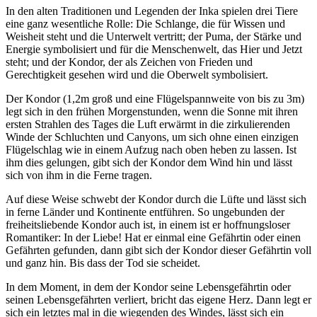
In den alten Traditionen und Legenden der Inka spielen drei Tiere
eine ganz wesentliche Rolle: Die Schlange, die für Wissen und
Weisheit steht und die Unterwelt vertritt; der Puma, der Stärke und
Energie symbolisiert und für die Menschenwelt, das Hier und Jetzt
steht; und der Kondor, der als Zeichen von Frieden und
Gerechtigkeit gesehen wird und die Oberwelt symbolisiert.
Der Kondor (1,2m groß und eine Flügelspannweite von bis zu 3m)
legt sich in den frühen Morgenstunden, wenn die Sonne mit ihren
ersten Strahlen des Tages die Luft erwärmt in die zirkulierenden
Winde der Schluchten und Canyons, um sich ohne einen einzigen
Flügelschlag wie in einem Aufzug nach oben heben zu lassen. Ist
ihm dies gelungen, gibt sich der Kondor dem Wind hin und lässt
sich von ihm in die Ferne tragen.
Auf diese Weise schwebt der Kondor durch die Lüfte und lässt sich
in ferne Länder und Kontinente entführen. So ungebunden der
freiheitsliebende Kondor auch ist, in einem ist er hoffnungsloser
Romantiker: In der Liebe! Hat er einmal eine Gefährtin oder einen
Gefährten gefunden, dann gibt sich der Kondor dieser Gefährtin voll
und ganz hin. Bis dass der Tod sie scheidet.
In dem Moment, in dem der Kondor seine Lebensgefährtin oder
seinen Lebensgefährten verliert, bricht das eigene Herz. Dann legt er
sich ein letztes mal in die wiegenden des Windes, lässt sich ein