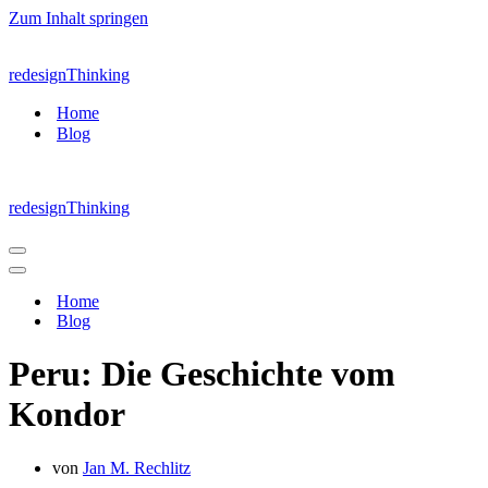
Zum Inhalt springen
redesignThinking
Home
Blog
redesignThinking
Navigations-
Menü
Navigations-
Menü
Home
Blog
Peru: Die Geschichte vom
Kondor
von
Jan M. Rechlitz