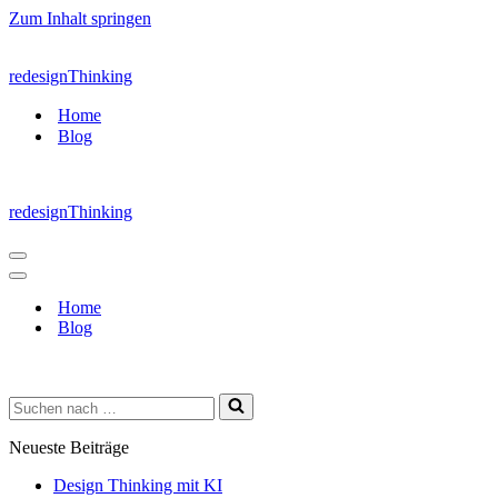
Zum Inhalt springen
redesignThinking
Home
Blog
redesignThinking
Navigations-
Menü
Navigations-
Menü
Home
Blog
Suchen
nach …
Neueste Beiträge
Design Thinking mit KI