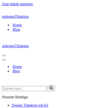
Zum Inhalt springen
redesignThinking
Home
Blog
redesignThinking
Navigations-
Menü
Navigations-
Menü
Home
Blog
Suchen
nach …
Neueste Beiträge
Design Thinking mit KI