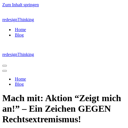
Zum Inhalt springen
redesignThinking
Home
Blog
redesignThinking
Navigations-
Menü
Navigations-
Menü
Home
Blog
Mach mit: Aktion “Zeigt mich
an!” – Ein Zeichen GEGEN
Rechtsextremismus!