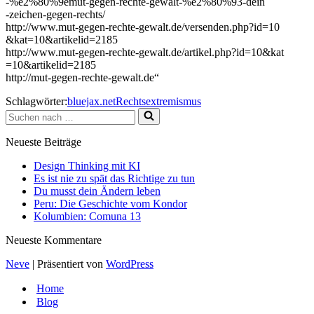
-%e2%80%9emut-gegen-rechte-gewalt-%e2%80%93-dein
-zeichen-gegen-rechts/
http://www.mut-gegen-rechte-gewalt.de/versenden.php?id=10
&kat=10&artikelid=2185
http://www.mut-gegen-rechte-gewalt.de/artikel.php?id=10&kat
=10&artikelid=2185
http://mut-gegen-rechte-gewalt.de“
Schlagwörter:
bluejax.net
Rechtsextremismus
Suchen
nach …
Neueste Beiträge
Design Thinking mit KI
Es ist nie zu spät das Richtige zu tun
Du musst dein Ändern leben
Peru: Die Geschichte vom Kondor
Kolumbien: Comuna 13
Neueste Kommentare
Neve
| Präsentiert von
WordPress
Home
Blog