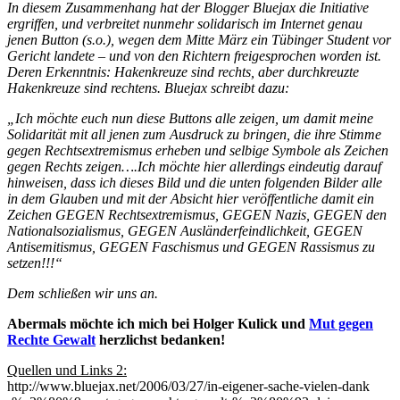
In diesem Zusammenhang hat der Blogger Bluejax die Initiative
ergriffen, und verbreitet nunmehr solidarisch im Internet genau
jenen Button (s.o.), wegen dem Mitte März ein Tübinger Student vor
Gericht landete – und von den Richtern freigesprochen worden ist.
Deren Erkenntnis: Hakenkreuze sind rechts, aber durchkreuzte
Hakenkreuze sind rechtens. Bluejax schreibt dazu:
„Ich möchte euch nun diese Buttons alle zeigen, um damit meine
Solidarität mit all jenen zum Ausdruck zu bringen, die ihre Stimme
gegen Rechtsextremismus erheben und selbige Symbole als Zeichen
gegen Rechts zeigen….Ich möchte hier allerdings eindeutig darauf
hinweisen, dass ich dieses Bild und die unten folgenden Bilder alle
in dem Glauben und mit der Absicht hier veröffentliche damit ein
Zeichen GEGEN Rechtsextremismus, GEGEN Nazis, GEGEN den
Nationalsozialismus, GEGEN Ausländerfeindlichkeit, GEGEN
Antisemitismus, GEGEN Faschismus und GEGEN Rassismus zu
setzen!!!“
Dem schließen wir uns an.
Abermals möchte ich mich bei Holger Kulick und
Mut gegen
Rechte Gewalt
herzlichst bedanken!
Quellen und Links 2:
http://www.bluejax.net/2006/03/27/in-eigener-sache-vielen-dank