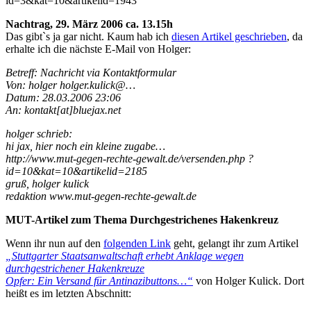
id=3&kat=10&artikelid=1943
Nachtrag, 29. März 2006 ca. 13.15h
Das gibt`s ja gar nicht. Kaum hab ich
diesen Artikel geschrieben
, da
erhalte ich die nächste E-Mail von Holger:
Betreff: Nachricht via Kontaktformular
Von: holger holger.kulick@…
Datum: 28.03.2006 23:06
An: kontakt[at]bluejax.net
holger schrieb:
hi jax, hier noch ein kleine zugabe…
http://www.mut-gegen-rechte-gewalt.de/versenden.php ?
id=10&kat=10&artikelid=2185
gruß, holger kulick
redaktion www.mut-gegen-rechte-gewalt.de
MUT-Artikel zum Thema Durchgestrichenes Hakenkreuz
Wenn ihr nun auf den
folgenden Link
geht, gelangt ihr zum Artikel
„Stuttgarter Staatsanwaltschaft erhebt Anklage wegen
durchgestrichener Hakenkreuze
Opfer: Ein Versand für Antinazibuttons…“
von Holger Kulick. Dort
heißt es im letzten Abschnitt: