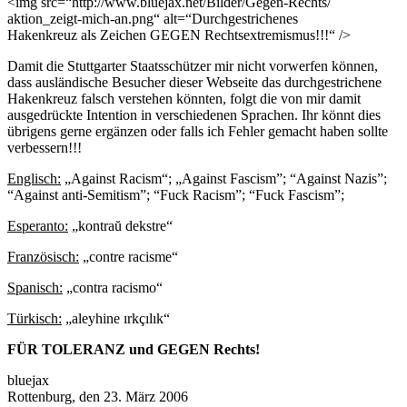
<img src=“http://www.bluejax.net/Bilder/Gegen-Rechts/
aktion_zeigt-mich-an.png“ alt=“Durchgestrichenes
Hakenkreuz als Zeichen GEGEN Rechtsextremismus!!!“ />
Damit die Stuttgarter Staatsschützer mir nicht vorwerfen können,
dass ausländische Besucher dieser Webseite das durchgestrichene
Hakenkreuz falsch verstehen könnten, folgt die von mir damit
ausgedrückte Intention in verschiedenen Sprachen. Ihr könnt dies
übrigens gerne ergänzen oder falls ich Fehler gemacht haben sollte
verbessern!!!
Englisch:
„Against Racism“; „Against Fascism”; “Against Nazis”;
“Against anti-Semitism”; “Fuck Racism”; “Fuck Fascism”;
Esperanto:
„kontraŭ dekstre“
Französisch:
„contre racisme“
Spanisch:
„contra racismo“
Türkisch:
„aleyhine ırkçılık“
FÜR TOLERANZ und GEGEN Rechts!
bluejax
Rottenburg, den 23. März 2006