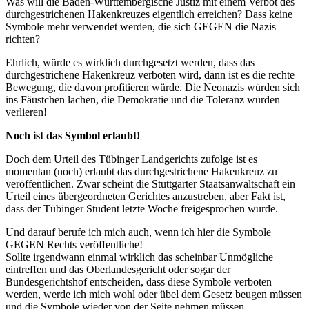
Was will die Baden-Württembergische Justiz mit einem Verbot des
durchgestrichenen Hakenkreuzes eigentlich erreichen? Dass keine
Symbole mehr verwendet werden, die sich GEGEN die Nazis
richten?
Ehrlich, würde es wirklich durchgesetzt werden, dass das
durchgestrichene Hakenkreuz verboten wird, dann ist es die rechte
Bewegung, die davon profitieren würde. Die Neonazis würden sich
ins Fäustchen lachen, die Demokratie und die Toleranz würden
verlieren!
Noch ist das Symbol erlaubt!
Doch dem Urteil des Tübinger Landgerichts zufolge ist es
momentan (noch) erlaubt das durchgestrichene Hakenkreuz zu
veröffentlichen. Zwar scheint die Stuttgarter Staatsanwaltschaft ein
Urteil eines übergeordneten Gerichtes anzustreben, aber Fakt ist,
dass der Tübinger Student letzte Woche freigesprochen wurde.
Und darauf berufe ich mich auch, wenn ich hier die Symbole
GEGEN Rechts veröffentliche!
Sollte irgendwann einmal wirklich das scheinbar Unmögliche
eintreffen und das Oberlandesgericht oder sogar der
Bundesgerichtshof entscheiden, dass diese Symbole verboten
werden, werde ich mich wohl oder übel dem Gesetz beugen müssen
und die Symbole wieder von der Seite nehmen müssen.