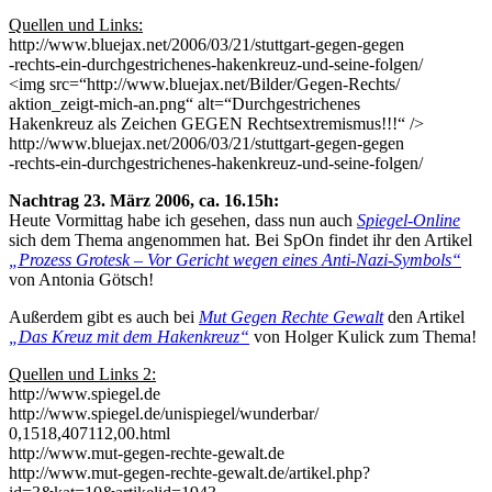
Quellen und Links:
http://www.bluejax.net/2006/03/21/stuttgart-gegen-gegen
-rechts-ein-durchgestrichenes-hakenkreuz-und-seine-folgen/
<img src=“http://www.bluejax.net/Bilder/Gegen-Rechts/
aktion_zeigt-mich-an.png“ alt=“Durchgestrichenes
Hakenkreuz als Zeichen GEGEN Rechtsextremismus!!!“ />
http://www.bluejax.net/2006/03/21/stuttgart-gegen-gegen
-rechts-ein-durchgestrichenes-hakenkreuz-und-seine-folgen/
Nachtrag 23. März 2006, ca. 16.15h:
Heute Vormittag habe ich gesehen, dass nun auch
Spiegel-Online
sich dem Thema angenommen hat. Bei SpOn findet ihr den Artikel
„Prozess Grotesk – Vor Gericht wegen eines Anti-Nazi-Symbols“
von Antonia Götsch!
Außerdem gibt es auch bei
Mut Gegen Rechte Gewalt
den Artikel
„Das Kreuz mit dem Hakenkreuz“
von Holger Kulick zum Thema!
Quellen und Links 2:
http://www.spiegel.de
http://www.spiegel.de/unispiegel/wunderbar/
0,1518,407112,00.html
http://www.mut-gegen-rechte-gewalt.de
http://www.mut-gegen-rechte-gewalt.de/artikel.php?