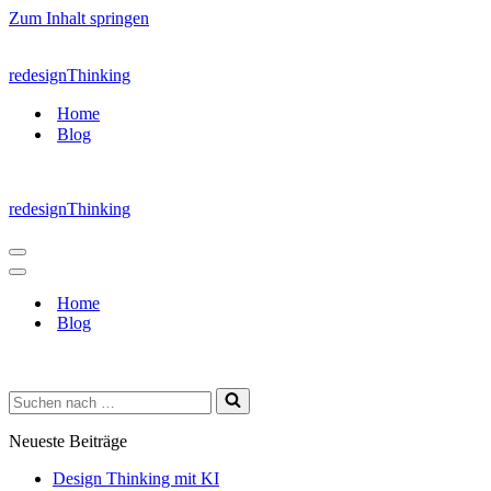
Zum Inhalt springen
redesignThinking
Home
Blog
redesignThinking
Navigations-
Menü
Navigations-
Menü
Home
Blog
Suchen
nach …
Neueste Beiträge
Design Thinking mit KI